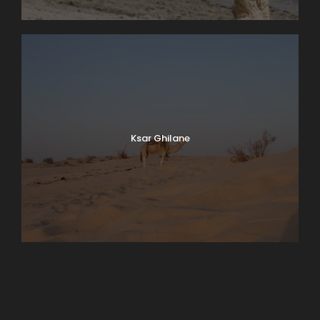
Ksar Ghilane
Matmata
Tamaghza