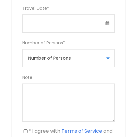
Travel Date
*
Jour 1
Coucher de Soleil Magique
Dès votre arrivée au
campement dunes insolites
Number of Persons
*
en fin d’après-midi, l’émerveillement commence.
Vous avez à peine le temps de vous installer dans
vos tentes que vous montez sur une dune pour
admirer le coucher de soleil. Le temps semble
Note
s’arrêter dans ce moment magique. La soirée
démarre avec un repas typique et se poursuit
autour d’un feu de camp, où vous danserez,
chanterez et partagerez un moment chaleureux
sous le ciel étoilé. Diner et nuit au campement.
Jour 2
Aventure au Cœur des Dunes
* I agree with
Terms of Service
and