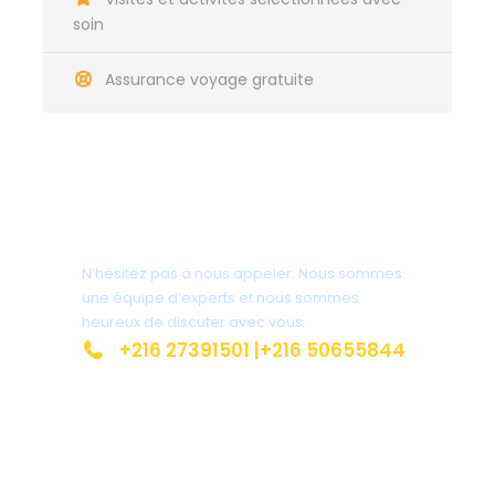
manqués à l’aller. Après une bonne douche à votre
soin
arrivée, vous avez du temps libre pour vous
détendre avant votre dernière soirée à la belle
Assurance voyage gratuite
étoile. Vous quitterez le campement de Dunes
Insolites avec des souvenirs inoubliables, riches
d’une expérience qui vous transformera.
Vous avez une question ?
N’hésitez pas à nous appeler. Nous sommes
une équipe d’experts et nous sommes
Carte
heureux de discuter avec vous.
+216 27391501 |+216 50655844
contact@route-insolite.com