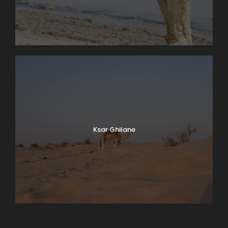
Ksar Ghilane
Matmata
Tamaghza