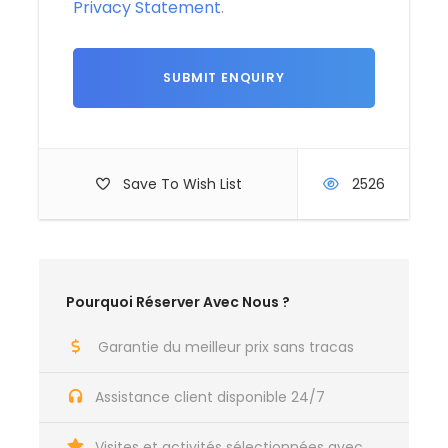
Privacy Statement
.
Après un petit déjeuner composé de produits
locaux, c’est le départ pour une randonnée à
travers les dunes. Vous avez le choix entre monter à
dos de dromadaire ou marcher, selon vos
préférences. La sensation de liberté et de beauté
qui vous entoure est inoubliable. Une fois arrivés,
votre chamelier prépare un repas cuit au feu de
Save To Wish List
2526
bois, y compris du pain cuit dans le sable, une
expérience culinaire unique. Le temps semble
suspendu, la relaxation est assurée, et la nuit
s’annonce magnifique.
Pourquoi Réserver Avec Nous ?
Jour 3
Retour en Douceur
Garantie du meilleur prix sans tracas
Assistance client disponible 24/7
Au lever du soleil, l’odeur du café vous réveille
doucement. Vous commencez le chemin du retour,
observant des détails que vous aviez peut-être
Visites et activités sélectionnées avec