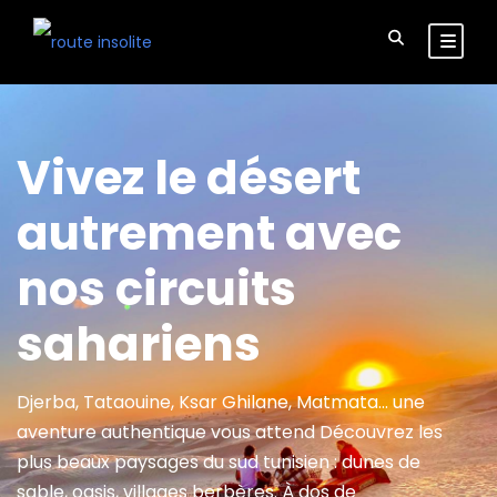
Vivez le désert
autrement avec
nos circuits
sahariens
Djerba, Tataouine, Ksar Ghilane, Matmata… une
aventure authentique vous attend Découvrez les
plus beaux paysages du sud tunisien : dunes de
sable, oasis, villages berbères. À dos de