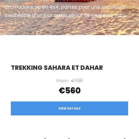
dromadaire ou en 4x4, partez pour une excursion
inoubliable d’un jour ou un séjour de plusieurs nuits.
TREKKING SAHARA ET DAHAR
From
€720
€560
VIEW DETAILS