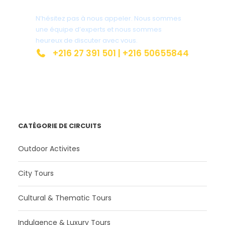
N’hésitez pas à nous appeler. Nous sommes
une équipe d’experts et nous sommes
heureux de discuter avec vous.
+216 27 391 501 | +216 50655844
contact@route-insolite.com
CATÉGORIE DE CIRCUITS
Outdoor Activites
City Tours
Cultural & Thematic Tours
Indulgence & Luxury Tours