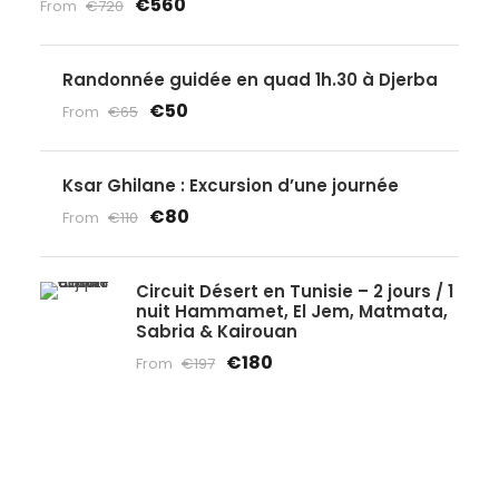
€560
From
€720
Randonnée guidée en quad 1h.30 à Djerba
€50
From
€65
Ksar Ghilane : Excursion d’une journée
€80
From
€110
Circuit Désert en Tunisie – 2 jours / 1
nuit Hammamet, El Jem, Matmata,
Sabria & Kairouan
€180
From
€197
Vous avez une question ?