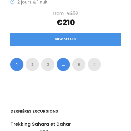
2 jours & 1 nuit
From
€250
€210
VIEW DETAILS
1
2
3
…
6
DERNIÈRES EXCURSIONS
Trekking Sahara et Dahar