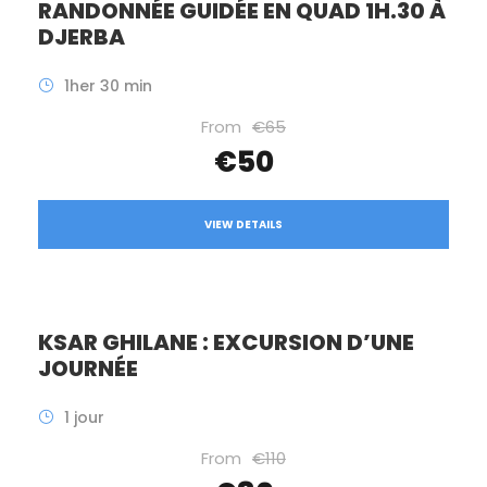
RANDONNÉE GUIDÉE EN QUAD 1H.30 À
DJERBA
1her 30 min
From
€65
€50
VIEW DETAILS
KSAR GHILANE : EXCURSION D’UNE
JOURNÉE
1 jour
From
€110