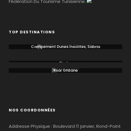
Fédération Du Tourisme Tunisienne.
TOP DESTINATIONS
Campement Dunes Insolites, Sabria
Chebika
Djerba
Ksar Ghilane
Matmata
Tamaghza
NOS COORDONNÉES
Addresse Physique : Boulevard 11 janvier, Rond-Point